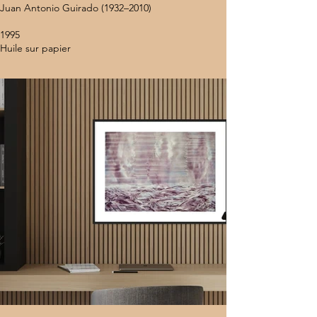
Juan Antonio Guirado (1932–2010)
1995
Huile sur papier
Dimensions : 50 x 64 cm
N° de catalogue : JAG P/1
Provenance : Coral Gables Museum (Miami, États-
Unis)
Localisation : États-Unis
Encadrement : Non encadré
8 000 $