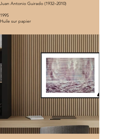
Juan Antonio Guirado (1932–2010)
1995
Huile sur papier
Dimensions : 50 x 64 cm
N° de catalogue : JAG P/1
Provenance : Coral Gables Museum (Miami, États-
Unis)
Localisation : États-Unis
Encadrement : Non encadré
8 000 $