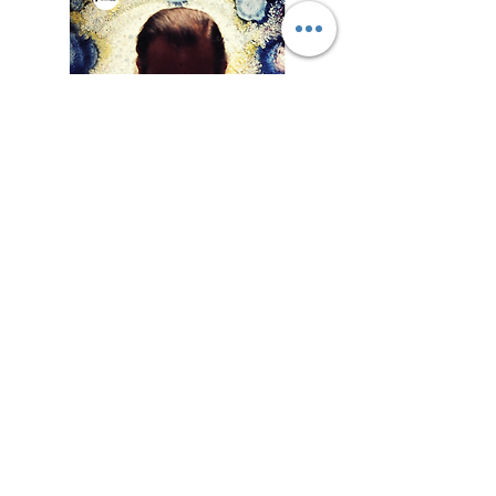
Lista de
exposicion
es