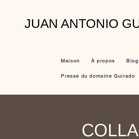
JUAN ANTONIO GU
Maison
À propos
Biog
Presse du domaine Guirado
COLLA