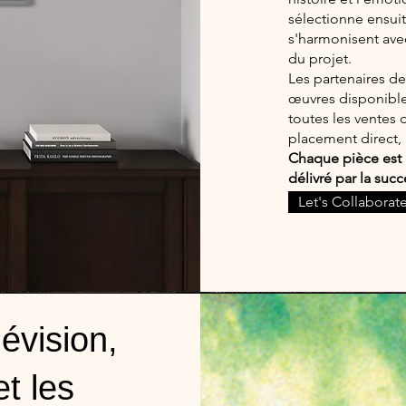
sélectionne ensuit
s'harmonisent avec 
du projet.
Les partenaires de
œuvres disponible
toutes les ventes 
placement direct, 
Chaque pièce est 
délivré par la su
provenance, garan
Let's Collaborat
lévision,
et les