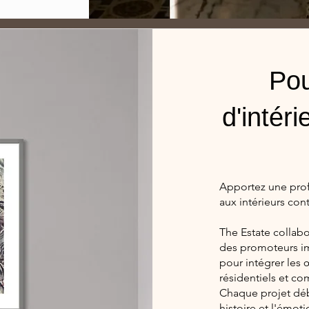
Pou
d'intér
Apportez une prof
aux intérieurs co
The Estate collabo
des promoteurs im
pour intégrer les 
résidentiels et c
Chaque projet déb
histoire et l'émot