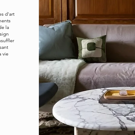
es d'art
éments
de la
esign
suffler
sant
a vie