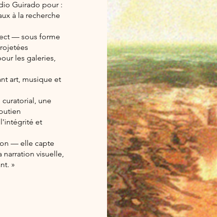
io Guirado pour :
aux à la recherche
rect — sous forme
rojetées
our les galeries,
ant art, musique et
 curatorial, une
soutien
'intégrité et
on — elle capte
 narration visuelle,
nt. »