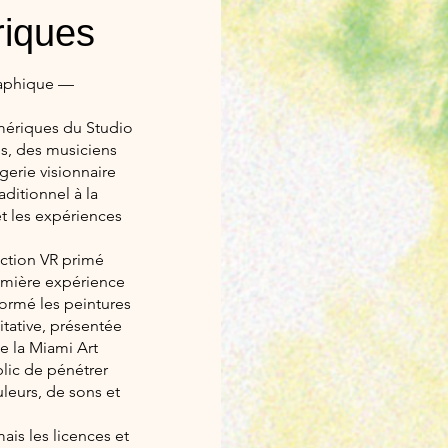
riques
raphique —
umériques du Studio
es, des musiciens
gerie visionnaire
ditionnel à la
et les expériences
ction VR primé
remière expérience
sformé les peintures
tative, présentée
e la Miami Art
lic de pénétrer
uleurs, de sons et
is les licences et