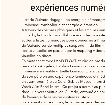
expériences numé
L'art de Guirado dégage une énergie cinématog
lumineuse, symbolique et chargée d'émotion.
À travers des œuvres physiques et les archives n
Guirado, la Fondation collabore avec des cinéast
et des artistes numériques pour donner vie à l'ima
de Guirado sur de multiples supports — du film tra
réalité virtuelle, en passant par le mapping vidéo 
visuelles en direct.
En partenariat avec LAND FLOAT, studio de produ
basé à Los Angeles, Catalina Guirado a créé la p
immersive en réalité virtuelle Guirado. Elle a tran
de son père en une expérience lumineuse et médi
en avant-première au Coral Gables Museum lors d
Week / Art Basel Miami. Ce projet a permis au pub
dans l'univers spirituel de Guirado, entouré de co
de l'énergie de sa vision « intra-réaliste ».
S’appuyant sur ce succès, le domaine gère désorma