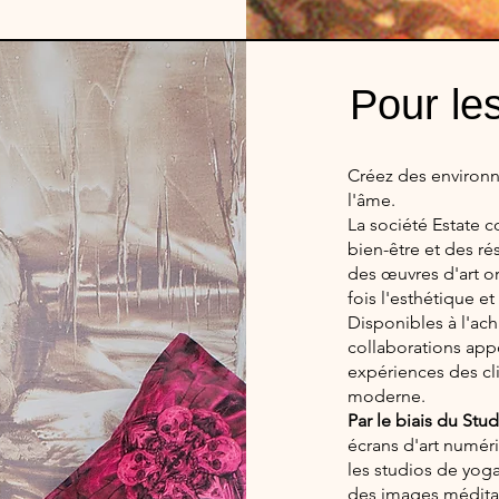
Pour les
Créez des environn
l'âme.
La société Estate c
bien-être et des r
des œuvres d'art or
fois l'esthétique e
Disponibles à l'ac
collaborations appo
expériences des cli
moderne.
Par le biais du Stu
écrans d'art numér
les studios de yoga
des images médita