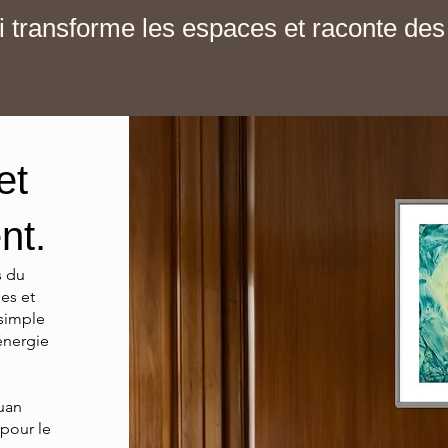
i transforme les espaces et raconte des 
et
nt.
s du
es et
 simple
énergie
Juan
pour le