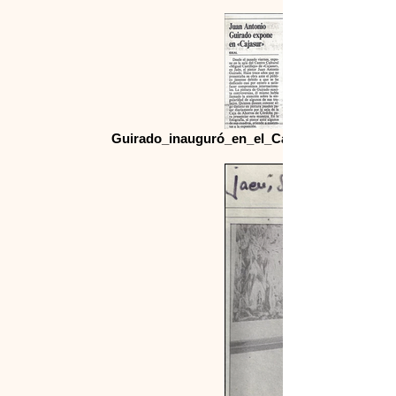
Guirado_inauguró_en_el_Castillejo_una_muest