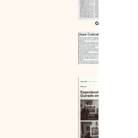
Guirado Remebere