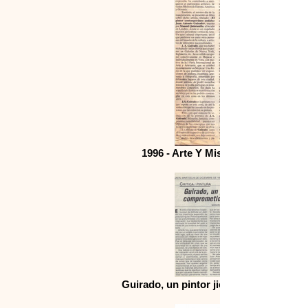
1996 - Arte Y Misterio Exhibition i
Guirado, un pintor jienense comprome