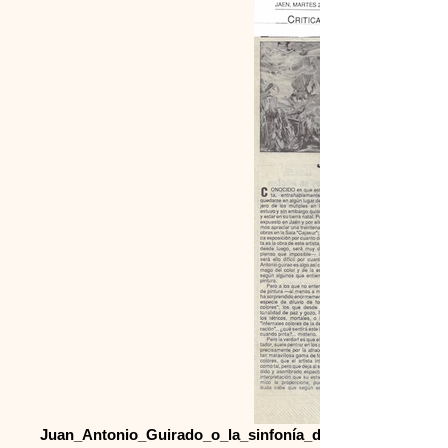
Juan_Antonio_Guirado_o_la_sinfonía_del_color,_Exhibiti