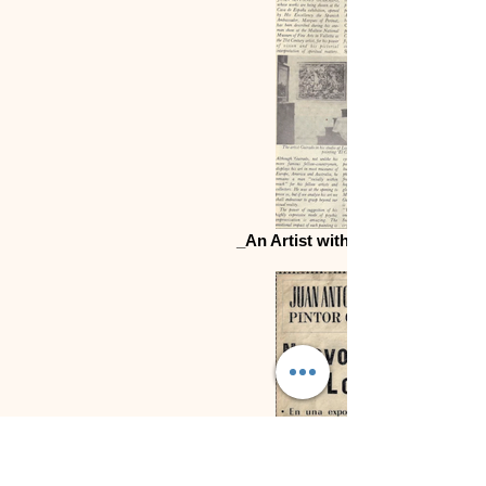
_An Artist with An Eye on the Fu