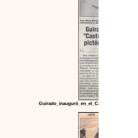
Guirado_inauguró_en_el_Castillejo_una_muest