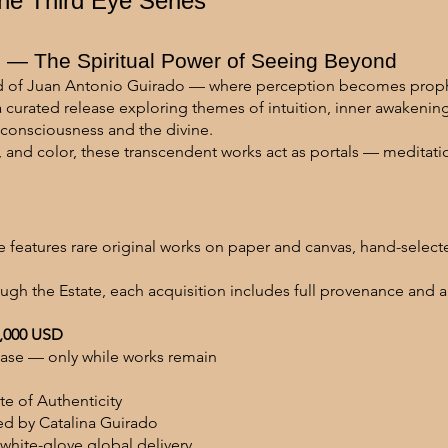
he Third Eye Series
 — The Spiritual Power of Seeing Beyond
rld of Juan Antonio Guirado — where perception becomes prop
 a curated release exploring themes of intuition, inner awakeni
onsciousness and the divine.
, and color, these transcendent works act as portals — meditation
se features rare original works on paper and canvas, hand-selec
ugh the Estate, each acquisition includes full provenance and a
5,000 USD
lease — only while works remain
ate of Authenticity
ed by Catalina Guirado
white-glove global delivery