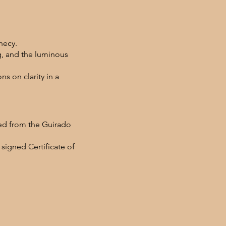
hecy.
ng, and the luminous
s on clarity in a
ted from the Guirado
 signed Certificate of