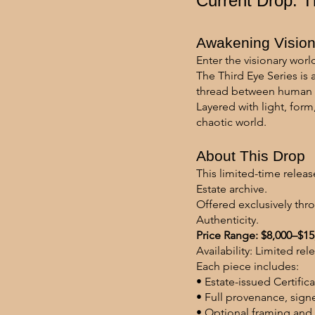
Current Drop: T
Awakening Vision
Enter the visionary wo
The Third Eye Series is
thread between human c
Layered with light, form
chaotic world.
About This Drop
This limited-time relea
Estate archive.
Offered exclusively thro
Authenticity.
Price Range: $8,000–$1
Availability: Limited re
Each piece includes:
• Estate-issued Certific
• Full provenance, sign
• Optional framing and 