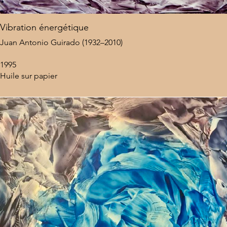
Vibration énergétique
Juan Antonio Guirado (1932–2010)
1995
Huile sur papier
Dimensions : 50 x 64 cm
N° de catalogue : JAG P/1
Provenance : Coral Gables Museum (Miami, États-Unis)
Localisation : États-Unis
Encadrement : Non encadré
8 000 $